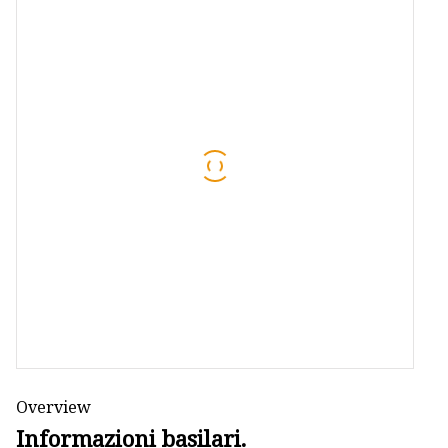
Tappetino da bagno
Maschera per dormire
Cuscino in schiuma
Overview
Informazioni basilari.