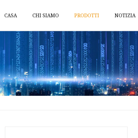
CASA
CHI SIAMO
PRODOTTI
NOTIZIA
Bagno
Cuscino
Coperta
Set di lenzuola
Federa per cuscino
Imbottitura del materas
Trapunta O Piumino
Accessori da viaggio
Coprimaterasso