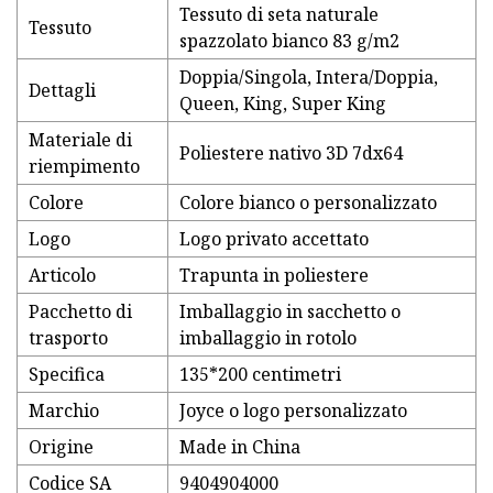
Tessuto di seta naturale
Tessuto
spazzolato bianco 83 g/m2
Doppia/Singola, Intera/Doppia,
Dettagli
Queen, King, Super King
Materiale di
Poliestere nativo 3D 7dx64
riempimento
Colore
Colore bianco o personalizzato
Logo
Logo privato accettato
Articolo
Trapunta in poliestere
Pacchetto di
Imballaggio in sacchetto o
trasporto
imballaggio in rotolo
Specifica
135*200 centimetri
Marchio
Joyce o logo personalizzato
Origine
Made in China
Codice SA
9404904000