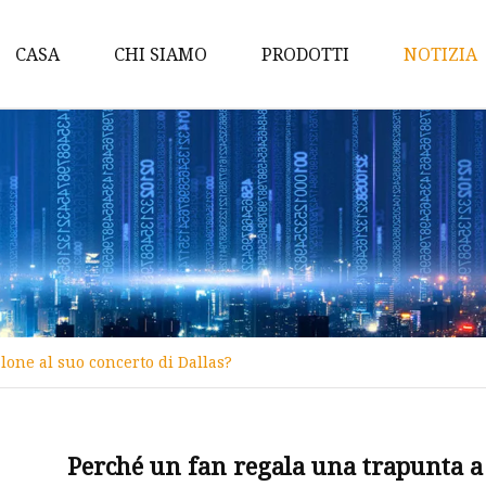
CASA
CHI SIAMO
PRODOTTI
NOTIZIA
Bagno
Cuscino
Coperta
Set di lenzuola
Federa per cuscino
Imbottitura del materas
one al suo concerto di Dallas?
Trapunta O Piumino
Accessori da viaggio
Coprimaterasso
Perché un fan regala una trapunta a 