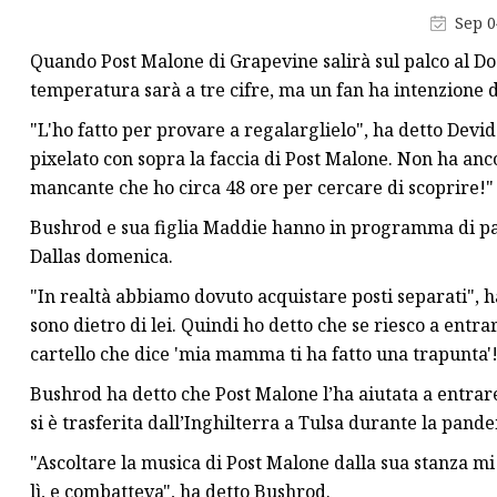
Tappetino da bagno
Sep 0
Maschera per dormire
Quando Post Malone di Grapevine salirà sul palco al Dos
Cuscino in schiuma
temperatura sarà a tre cifre, ma un fan ha intenzione 
"L'ho fatto per provare a regalarglielo", ha detto De
pixelato con sopra la faccia di Post Malone. Non ha anc
mancante che ho circa 48 ore per cercare di scoprire!"
Bushrod e sua figlia Maddie hanno in programma di par
Dallas domenica.
"In realtà abbiamo dovuto acquistare posti separati", h
sono dietro di lei. Quindi ho detto che se riesco a entra
cartello che dice 'mia mamma ti ha fatto una trapunta'
Bushrod ha detto che Post Malone l’ha aiutata a entrare
si è trasferita dall’Inghilterra a Tulsa durante la pande
"Ascoltare la musica di Post Malone dalla sua stanza 
lì, e combatteva", ha detto Bushrod.