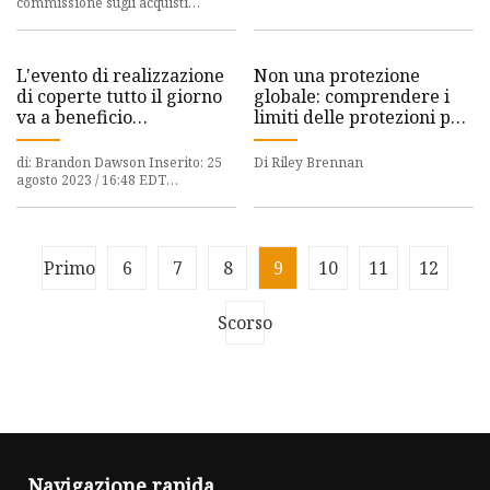
commissione sugli acquisti
durante un'intervista! Vedi
effettuati dai link. Nella stagione
12, episodio 3 di "Shark Tank", l
L'evento di realizzazione
Non una protezione
di coperte tutto il giorno
globale: comprendere i
va a beneficio
limiti delle protezioni per
dell'Ospedale pediatrico
le prove della transazione
della Georgia
di: Brandon Dawson Inserito: 25
Di Riley Brennan
agosto 2023 / 16:48 EDT
Aggiornato: 25 agosto 2023 / 16:48
EDT AUGUSTA, Georgia (WJBF) –
Primo
6
7
8
9
10
11
12
Scorso
Navigazione rapida