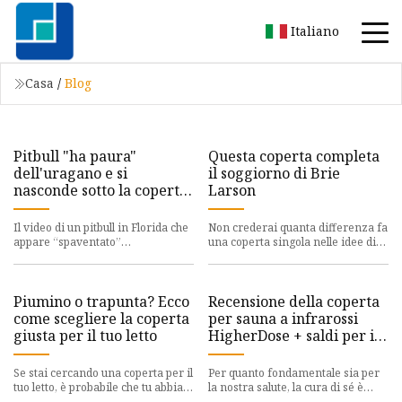
Italiano
Casa
/
Blog
Pitbull "ha paura"
Questa coperta completa
dell'uragano e si
il soggiorno di Brie
nasconde sotto la coperta
Larson
scioglie i cuori
Il video di un pitbull in Florida che
Non crederai quanta differenza fa
appare “spaventato”
una coperta singola nelle idee di
all’avvicinarsi dell’uragano Idalia
arredamento spaziale di Brie
è diventato virale su Tik
Larson. Ispirazione d
Piumino o trapunta? Ecco
Recensione della coperta
come scegliere la coperta
per sauna a infrarossi
giusta per il tuo letto
HigherDose + saldi per il
Labor Day
Se stai cercando una coperta per il
Per quanto fondamentale sia per
tuo letto, è probabile che tu abbia
la nostra salute, la cura di sé è
incontrato i termini trapunte,
spesso la prima cosa da passare