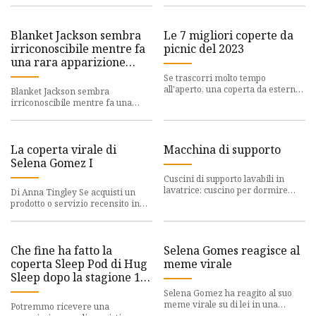
piumini o insert
in secondo piano. Ma
Blanket Jackson sembra
Le 7 migliori coperte da
irriconoscibile mentre fa
picnic del 2023
una rara apparizione
insieme al fratello Prince
Se trascorri molto tempo
all'aperto, una coperta da esterno
Blanket Jackson sembra
può rendere l'esperienza molto
irriconoscibile mentre fa una
più confortevole. Dopotutto
rara apparizione congiunta con il
fratello Prince | CIAO!
La coperta virale di
Macchina di supporto
Selena Gomez I
Cuscini di supporto lavabili in
lavatrice: cuscino per dormire
Di Anna Tingley Se acquisti un
eroico
prodotto o servizio recensito in
modo indipendente tramite un
collegamento sul nostro si
Che fine ha fatto la
Selena Gomes reagisce al
coperta Sleep Pod di Hug
meme virale
Sleep dopo la stagione 12
di Shark Tank?
Selena Gomez ha reagito al suo
meme virale su di lei in una
Potremmo ricevere una
coperta e lo ha fatto di nuovo