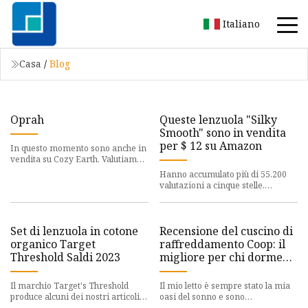
Italiano
Casa
/
Blog
Oprah
Queste lenzuola "Silky
Smooth" sono in vendita
per $ 12 su Amazon
In questo momento sono anche in
vendita su Cozy Earth. Valutiamo
in modo indipendente tutti i
Hanno accumulato più di 55.200
prodotti e servizi consi
valutazioni a cinque stelle.
Valutiamo in modo indipendente
tutti i prodotti e servizi c
Set di lenzuola in cotone
Recensione del cuscino di
organico Target
raffreddamento Coop: il
Threshold Saldi 2023
migliore per chi dorme
sul lato caldo
Il marchio Target's Threshold
Il mio letto è sempre stato la mia
produce alcuni dei nostri articoli
oasi del sonno e sono
di base preferiti per la casa, come
estremamente particolare