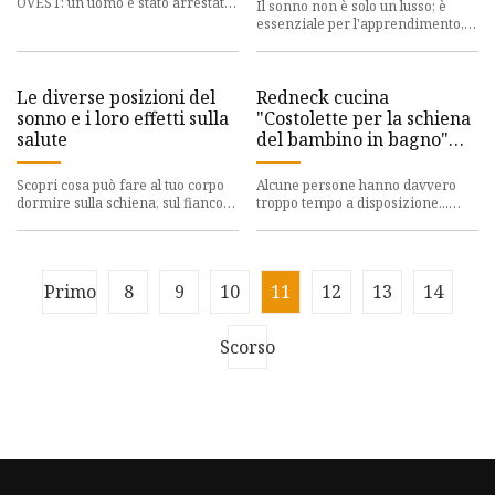
OVEST: un uomo è stato arrestato
Il sonno non è solo un lusso; è
per violazione della libertà
essenziale per l'apprendimento,
condizionale il 16 agos
la memoria, la regolazione
dell'umore e la guarigione,
Le diverse posizioni del
Redneck cucina
sonno e i loro effetti sulla
"Costolette per la schiena
salute
del bambino in bagno"
con asciugacapelli e
federa nella sua camera
Scopri cosa può fare al tuo corpo
Alcune persone hanno davvero
d'albergo
dormire sulla schiena, sul fianco,
troppo tempo a disposizione...
sullo stomaco o una combinazione
Onestamente, non riesco a capire
dei due. Una not
se questo sia geniale o di
Primo
8
9
10
11
12
13
14
Scorso