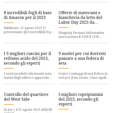
biancheria da lett
riguardo alla sua disposizione. Ho
b
8 incredibili fogli di base
Offerte di materassi e
di Amazon per il 2023
biancheria da letto del
Labor Day 2023 da
acquistare da Brooklinen,
Pubblicato: 22 agosto 2023 Ti
Avocado e Luna
presentiamo gli 8 incredibili fogli
Shopping Vacanze Informativa
di base di Amazon per il 2023! Se
inserzionista $ 3298 $ 2398
stai cercando lenz
Acquista Leggi di più $ 298 $ 218
Acquista Leggi di più $ 769 $
I 9 migliori cuscini per il
9 motivi per cui dovresti
reflusso acido del 2023,
passare a una federa di
secondo gli esperti
seta
I nostri prodotti selezionati sono
Scopri i vantaggi di una federa in
testati dagli editori e approvati
seta per il tuo sonno, i tuoi capelli
dagli esperti. Potremmo
e la tua pelle, oltre a come
guadagnare una commission
scegliere quella
Controllo del quartiere
I migliori copripiumini
del West Side
del 2023, secondo gli
esperti
Di Jon | il 31 agosto 2023 AKRON