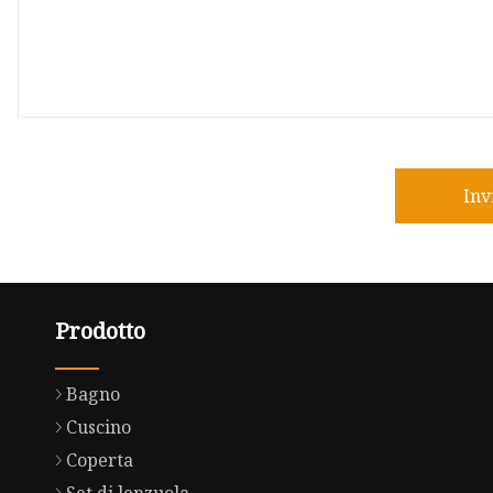
Inv
Prodotto
Bagno
Cuscino
Coperta