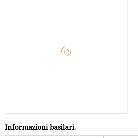
Tappetino da bagno
Maschera per dormire
Cuscino in schiuma
Informazioni basilari.