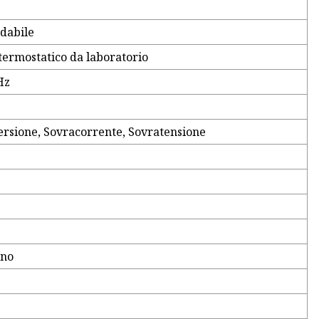
idabile
termostatico da laboratorio
Hz
ersione, Sovracorrente, Sovratensione
gno