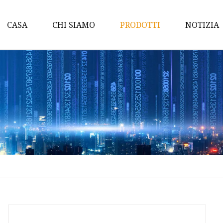
CASA
CHI SIAMO
PRODOTTI
NOTIZIA
Bagno
Cuscino
Coperta
Set di lenzuola
Federa per cuscino
Imbottitura del materas
Trapunta O Piumino
Accessori da viaggio
Coprimaterasso