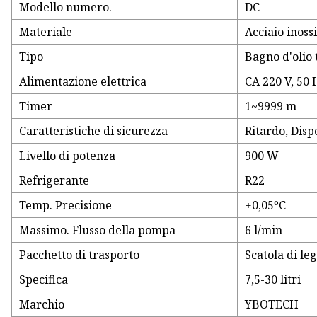
Modello numero.
DC
Materiale
Acciaio inoss
Tipo
Bagno d'olio 
Alimentazione elettrica
CA 220 V, 50 
Timer
1~9999 m
Caratteristiche di sicurezza
Ritardo, Disp
Livello di potenza
900 W
Refrigerante
R22
Temp. Precisione
±0,05ºC
Massimo. Flusso della pompa
6 l/min
Pacchetto di trasporto
Scatola di le
Specifica
7,5-30 litri
Marchio
YBOTECH