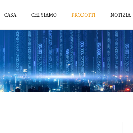
CASA
CHI SIAMO
PRODOTTI
NOTIZIA
Bagno
Cuscino
Coperta
Set di lenzuola
Federa per cuscino
Imbottitura del materas
Trapunta O Piumino
Accessori da viaggio
Coprimaterasso