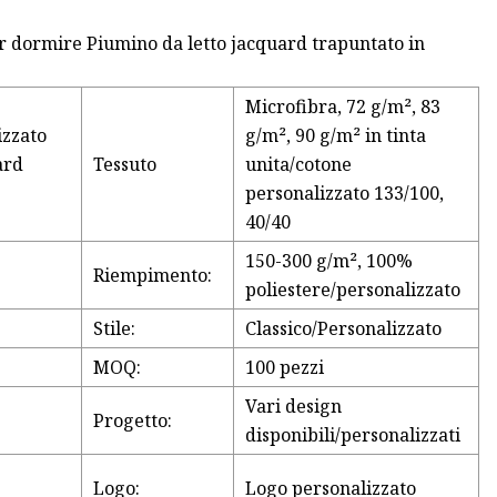
r dormire Piumino da letto jacquard trapuntato in
Microfibra, 72 g/m², 83
izzato
g/m², 90 g/m² in tinta
ard
Tessuto
unita/cotone
personalizzato 133/100,
40/40
150-300 g/m², 100%
Riempimento:
poliestere/personalizzato
Stile:
Classico/Personalizzato
MOQ:
100 pezzi
Vari design
Progetto:
disponibili/personalizzati
Logo:
Logo personalizzato